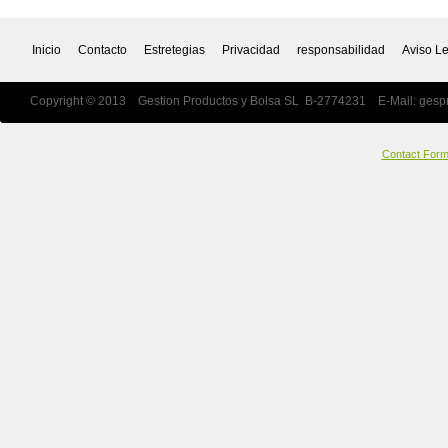
Inicio
Contacto
Estretegias
Privacidad
responsabilidad
Aviso L
Copyright © 2013 Gestion Productos y Bolsa SL B-2774231 E-Mail:
gesp
Contact For