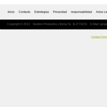
Inicio
Contacto
Estretegias
Privacidad
responsabilidad
Aviso L
Copyright © 2013 Gestion Productos y Bolsa SL B-2774231 E-Mail:
gesp
Contact For