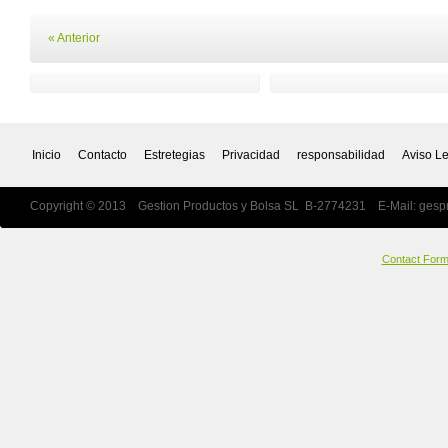
« Anterior
Inicio
Contacto
Estretegias
Privacidad
responsabilidad
Aviso L
Copyright © 2013 Gestion Productos y Bolsa SL B-2774231 E-Mail:
gesp
Contact For