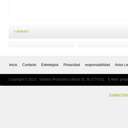
« Anterior
Inicio
Contacto
Estretegias
Privacidad
responsabilidad
Aviso L
Copyright © 2013 Gestion Productos y Bolsa SL B-2774231 E-Mail:
gesp
Contact For