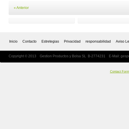
« Anterior
Inicio
Contacto
Estretegias
Privacidad
responsabilidad
Aviso L
Copyright © 2013 Gestion Productos y Bolsa SL B-2774231 E-Mail:
gesp
Contact For