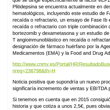
que se dirige específicamente al factor eEF1
Plitidepsina se encuentra actualmente en des
hematológicos, incluyendo este estudio de F
recaída o refractario, un ensayo de Fase Ib
recaída o refractario con triple combinación 
bortezomib y dexametasona y un estudio de F
T angioinmunoblástico en recaída o refractari
designación de fármaco huérfano por la Age
Medicamentos (EMA) y la Food and Drug Adm
http://www.cnmv.es/Portal/HR/ResultadoB
nreg=236798&th=H
Noticia positiva que supondría un nuevo pr
significaría incremento de ventas y EBITDA 
Si tenemos en cuenta que en 2015 consiguió
historia y que cotiza a unos 2,5€, pues obvi