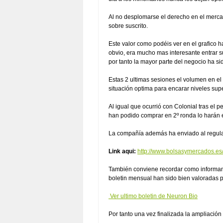
Al no desplomarse el derecho en el merca
sobre suscrito.
Este valor como podéis ver en el grafico 
obvio, era mucho mas interesante entrar s
por tanto la mayor parte del negocio ha si
Estas 2 ultimas sesiones el volumen en e
situación optima para encarar niveles supe
Al igual que ocurrió con Colonial tras e
han podido comprar en 2º ronda lo harán e
La compañía además ha enviado al regul
Link aqui:
http://www.bolsasymercados.
También conviene recordar como informamo
boletin mensual han sido bien valoradas 
Ver ultimo boletin de Neuron Bio
Por tanto una vez finalizada la ampliación 