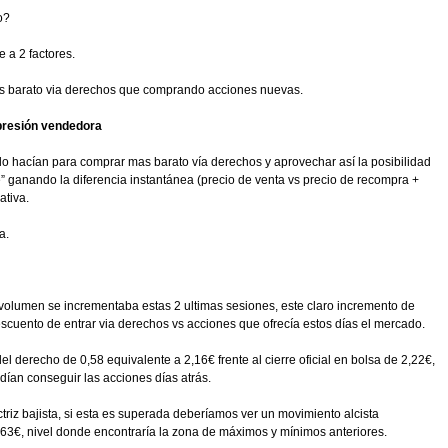
o?
e a 2 factores.
as barato via derechos que comprando acciones nuevas.
 presión vendedora
o hacían para comprar mas barato vía derechos y aprovechar así la posibilidad
” ganando la diferencia instantánea (precio de venta vs precio de recompra +
ativa.
a.
l volumen se incrementaba estas 2 ultimas sesiones, este claro incremento de
cuento de entrar via derechos vs acciones que ofrecía estos días el mercado.
el derecho de 0,58 equivalente a 2,16€ frente al cierre oficial en bolsa de 2,22€,
ían conseguir las acciones días atrás.
ectriz bajista, si esta es superada deberíamos ver un movimiento alcista
2,63€, nivel donde encontraría la zona de máximos y mínimos anteriores.