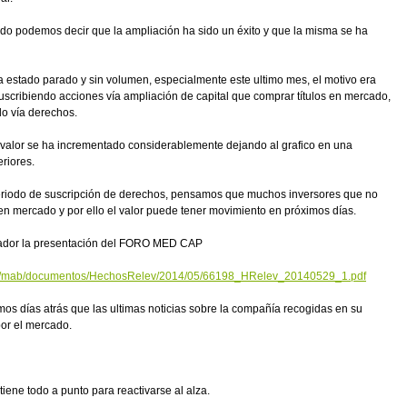
do podemos decir que la ampliación ha sido un éxito y que la misma se ha
ha estado parado y sin volumen, especialmente este ultimo mes, el motivo era
uscribiendo acciones vía ampliación de capital que comprar títulos en mercado,
do vía derechos.
l valor se ha incrementado considerablemente dejando al grafico en una
riores.
l periodo de suscripción de derechos, pensamos que muchos inversores que no
n mercado y por ello el valor puede tener movimiento en próximos días.
ador la presentación del FORO MED CAP
es/mab/documentos/HechosRelev/2014/05/66198_HRelev_20140529_1.pdf
s días atrás que las ultimas noticias sobre la compañía recogidas en su
por el mercado.
tiene todo a punto para reactivarse al alza.