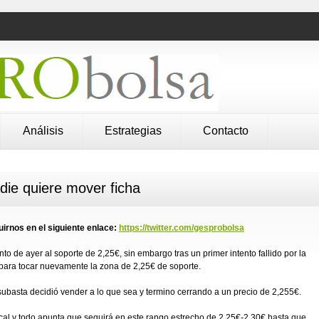
Análisis
Estrategias
Contacto
die quiere mover ficha
irnos en el siguiente enlace:
https://twitter.com/gesprobolsa
to de ayer al soporte de 2,25€, sin embargo tras un primer intento fallido por la
 para tocar nuevamente la zona de 2,25€ de soporte.
 subasta decidió vender a lo que sea y termino cerrando a un precio de 2,255€.
cal y todo apunta que seguirá en este rango estrecho de 2,25€-2,30€ hasta que