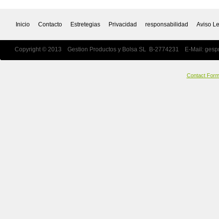
Inicio
Contacto
Estretegias
Privacidad
responsabilidad
Aviso L
Copyright © 2013 Gestion Productos y Bolsa SL B-2774231 E-Mail:
gesp
Contact For