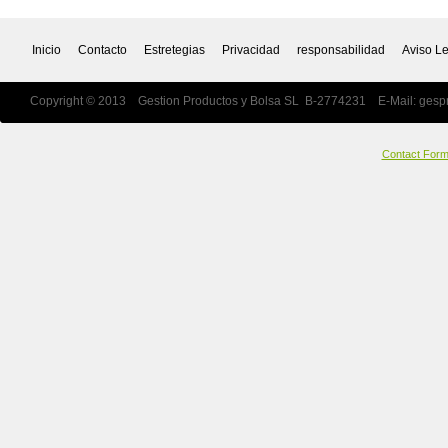
Inicio
Contacto
Estretegias
Privacidad
responsabilidad
Aviso L
Copyright © 2013 Gestion Productos y Bolsa SL B-2774231 E-Mail:
gesp
Contact For