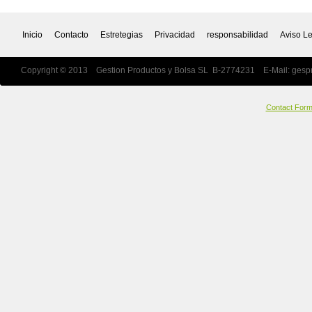
Inicio
Contacto
Estretegias
Privacidad
responsabilidad
Aviso L
Copyright © 2013 Gestion Productos y Bolsa SL B-2774231 E-Mail:
gesp
Contact For