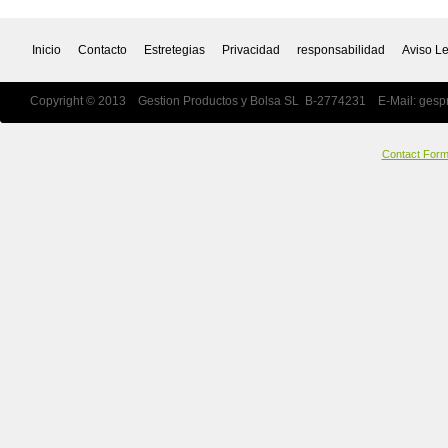
Inicio
Contacto
Estretegias
Privacidad
responsabilidad
Aviso L
Copyright © 2013 Gestion Productos y Bolsa SL B-2774231 E-Mail:
gesp
Contact For