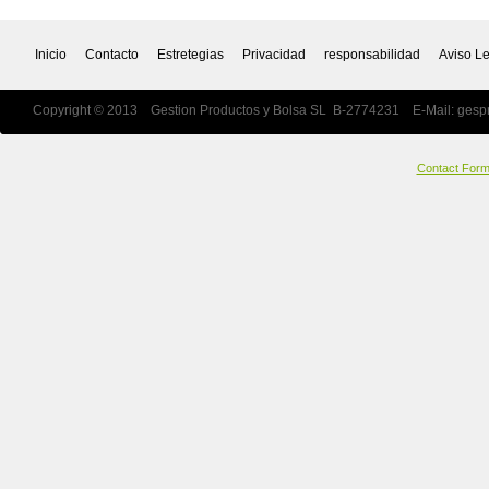
Inicio
Contacto
Estretegias
Privacidad
responsabilidad
Aviso L
Copyright © 2013 Gestion Productos y Bolsa SL B-2774231 E-Mail:
gesp
Contact For