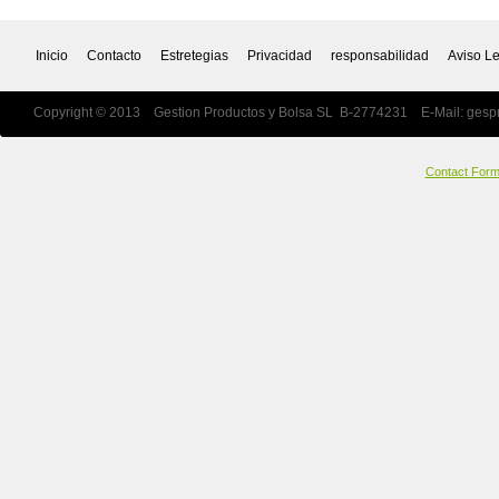
Inicio
Contacto
Estretegias
Privacidad
responsabilidad
Aviso L
Copyright © 2013 Gestion Productos y Bolsa SL B-2774231 E-Mail:
gesp
Contact For