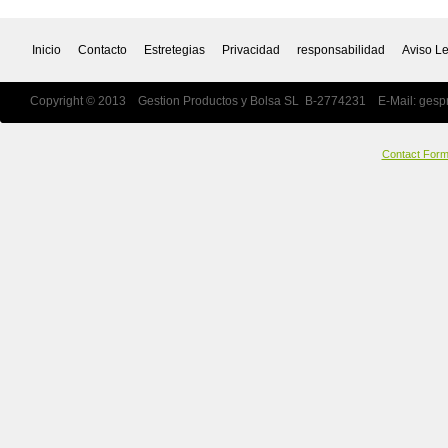
Inicio
Contacto
Estretegias
Privacidad
responsabilidad
Aviso L
Copyright © 2013 Gestion Productos y Bolsa SL B-2774231 E-Mail:
gesp
Contact For