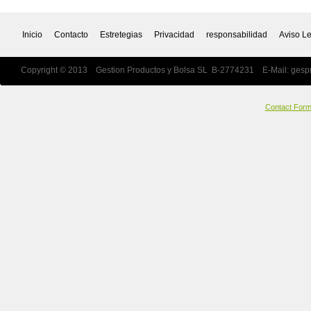
Inicio
Contacto
Estretegias
Privacidad
responsabilidad
Aviso L
Copyright © 2013 Gestion Productos y Bolsa SL B-2774231 E-Mail:
gesp
Contact For