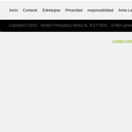
Inicio
Contacto
Estretegias
Privacidad
responsabilidad
Aviso L
Copyright © 2013 Gestion Productos y Bolsa SL B-2774231 E-Mail:
gesp
Contact For