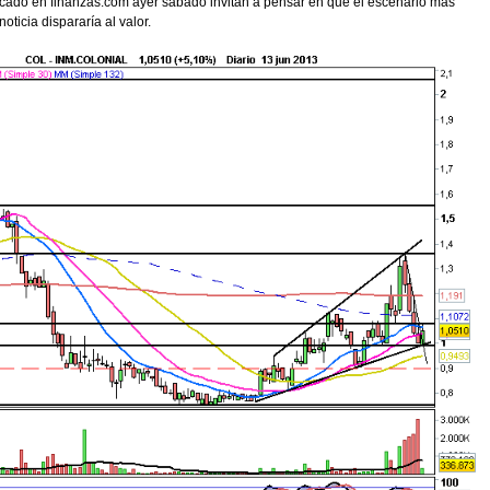
licado en finanzas.com ayer sábado invitan a pensar en que el escenario mas
oticia dispararía al valor.