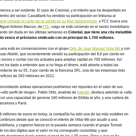
mienza a ser evidente. El caso de Colonial, y el interés que ha despertado en
dentro del sector. CaixaBank ha vendido su participación en Imbursa al
iene colgado el cartel de se vende en su filial Vallehermoso,
y FCC busca una
 Miguel Antonio Marcos, de
XTB
, «algo se está cociendo en el sector inmobiliario
ando sin duda en las últimas semanas es
Colonial, que tiene una cita ineludible
o vence el préstamo sindicado con un principal de 1.700 millones.
uera está en conversaciones con el grupo
OHL de Juan Manuel Villar Mir
y con
Juan Abelló, que recientemente vendió su participación del 9,6 por ciento en
 socios o contar con los actuales para ampliar capital en 700 millones. Así
ero ha dado a entender que si no llega el dinero, está abierta a todas las
renderse de su 55, 3 por ciento de la francesa SFL, una de las empresas más
neficios de 283 millones en 2012.
oncretando ambas operaciones podríamos ver repuntes en el valor de sus
alto perfil de riesgo». Pablo Ortiz, analista de
Interdin,
destaca además la «alta
a con una capacidad de generar 160 millones de Ebitda al año, y una cartera de
arcelona y París.
6 millones de euros en bolsa, la compañía ha sido una de las más volátiles en
continuos desde que se conoció el interés de Villar Mir por acudir a una
nmobiliaria, y cogieron fuerza en la pasada semana cuando el grupo Torreal
 los dos dígitos que el valor no ha conseguido consolidar, y que