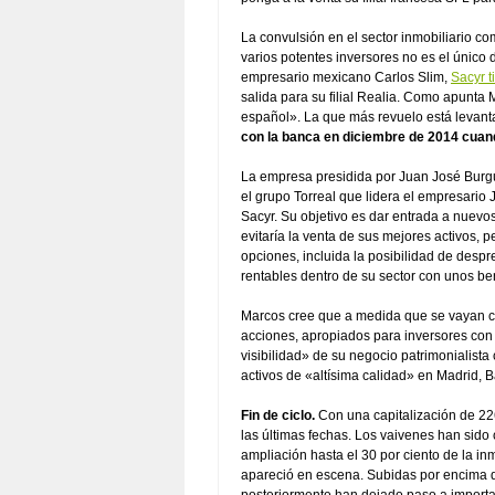
La convulsión en el sector inmobiliario co
varios potentes inversores no es el único 
empresario mexicano Carlos Slim,
Sacyr t
salida para su filial Realia. Como apunta
español». La que más revuelo está levant
con la banca en diciembre de 2014 cuand
La empresa presidida por Juan José Burg
el grupo Torreal que lidera el empresario 
Sacyr. Su objetivo es dar entrada a nuevos
evitaría la venta de sus mejores activos, p
opciones, incluida la posibilidad de desp
rentables dentro de su sector con unos be
Marcos cree que a medida que se vayan c
acciones, apropiados para inversores con «
visibilidad» de su negocio patrimonialist
activos de «altísima calidad» en Madrid, B
Fin de ciclo.
Con una capitalización de 22
las últimas fechas. Los vaivenes han sido 
ampliación hasta el 30 por ciento de la i
apareció en escena. Subidas por encima de