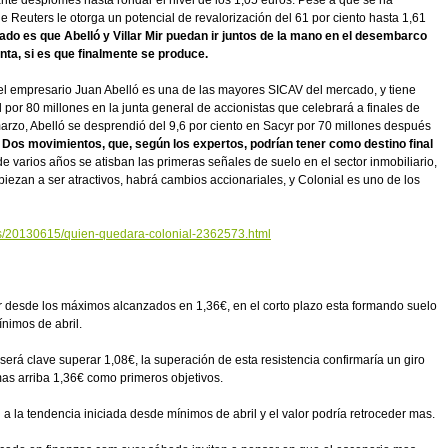
nte desplomes hasta rondar el nivel de los 1,05 euros. Pese a que se ha
de Reuters le otorga un potencial de revalorización del 61 por ciento hasta 1,61
do es que Abelló y Villar Mir puedan ir juntos de la mano en el desembarco
unta, si es que finalmente se produce.
del empresario Juan Abelló es una de las mayores SICAV del mercado, y tiene
 por 80 millones en la junta general de accionistas que celebrará a finales de
arzo, Abelló se desprendió del 9,6 por ciento en Sacyr por 70 millones después
Dos movimientos, que, según los expertos, podrían tener como destino final
 varios años se atisban las primeras señales de suelo en el sector inmobiliario,
mpiezan a ser atractivos, habrá cambios accionariales, y Colonial es uno de los
as/20130615/quien-quedara-colonial-2362573.html
lor desde los máximos alcanzados en 1,36€, en el corto plazo esta formando suelo
ínimos de abril.
será clave superar 1,08€, la superación de esta resistencia confirmaría un giro
mas arriba 1,36€ como primeros objetivos.
a la tendencia iniciada desde mínimos de abril y el valor podría retroceder mas.