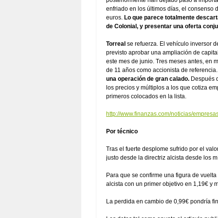
posteriormente han dejado paso a importa
enfriado en los últimos días, el consenso 
euros.
Lo que parece totalmente descarta
de Colonial, y presentar una oferta conj
Torreal
se refuerza. El vehículo inversor 
previsto aprobar una ampliación de capital
este mes de junio. Tres meses antes, en m
de 11 años como accionista de referencia.
una operación de gran calado.
Después de
los precios y múltiplos a los que cotiza e
primeros colocados en la lista.
http://www.finanzas.com/noticias/empres
Por técnico
Tras el fuerte desplome sufrido por el va
justo desde la directriz alcista desde los m
Para que se confirme una figura de vuelta 
alcista con un primer objetivo en 1,19€ y 
La perdida en cambio de 0,99€ pondría fin 