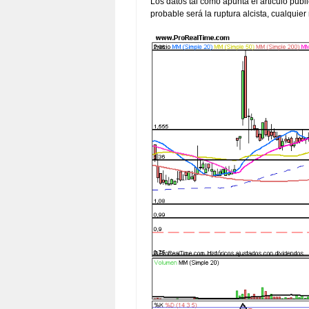
Los datos tal como apunta el articulo pub
probable será la ruptura alcista, cualquier n