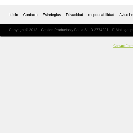
Inicio
Contacto
Estretegias
Privacidad
responsabilidad
Aviso L
Copyright © 2013 Gestion Productos y Bolsa SL B-2774231 E-Mail:
gesp
Contact For