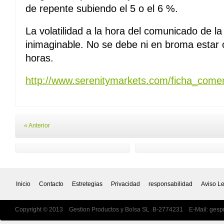
de repente subiendo el 5 o el 6 %.
La volatilidad a la hora del comunicado de l
inimaginable. No se debe ni en broma estar 
horas.
http://www.serenitymarkets.com/ficha_com
« Anterior
Inicio
Contacto
Estretegias
Privacidad
responsabilidad
Aviso L
Copyright © 2013 Gestion Productos y Bolsa SL B-2774231 E-Mail:
gesp