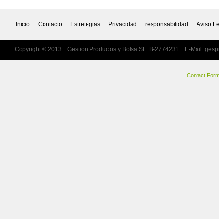
Inicio
Contacto
Estretegias
Privacidad
responsabilidad
Aviso L
Copyright © 2013 Gestion Productos y Bolsa SL B-2774231 E-Mail:
gesp
Contact For