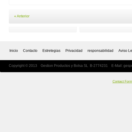
« Anterior
Inicio
Contacto
Estretegias
Privacidad
responsabilidad
Aviso L
Copyright © 2013 Gestion Productos y Bolsa SL B-2774231 E-Mail:
gesp
Contact For