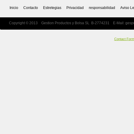
Inicio
Contacto
Estretegias
Privacidad
responsabilidad
Aviso L
Copyright © 2013 Gestion Productos y Bolsa SL B-2774231 E-Mail:
gesp
Contact For