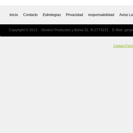
Inicio
Contacto
Estretegias
Privacidad
responsabilidad
Aviso L
Copyright © 2013 Gestion Productos y Bolsa SL B-2774231 E-Mail:
gesp
Contact For