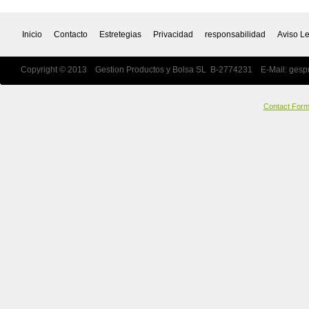
Inicio
Contacto
Estretegias
Privacidad
responsabilidad
Aviso L
Copyright © 2013 Gestion Productos y Bolsa SL B-2774231 E-Mail:
gesp
Contact For