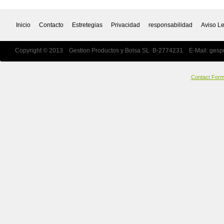
Inicio
Contacto
Estretegias
Privacidad
responsabilidad
Aviso L
Copyright © 2013 Gestion Productos y Bolsa SL B-2774231 E-Mail:
gesp
Contact For