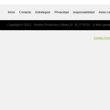
Inicio
Contacto
Estretegias
Privacidad
responsabilidad
Aviso L
Copyright © 2013 Gestion Productos y Bolsa SL B-2774231 E-Mail:
gesp
Contact For