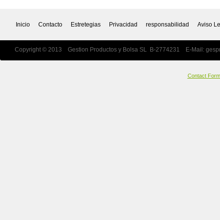
Inicio
Contacto
Estretegias
Privacidad
responsabilidad
Aviso L
Copyright © 2013 Gestion Productos y Bolsa SL B-2774231 E-Mail:
gesp
Contact For