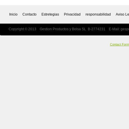
Inicio
Contacto
Estretegias
Privacidad
responsabilidad
Aviso L
Copyright © 2013 Gestion Productos y Bolsa SL B-2774231 E-Mail:
gesp
Contact For