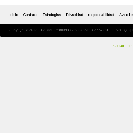
Inicio
Contacto
Estretegias
Privacidad
responsabilidad
Aviso L
Copyright © 2013 Gestion Productos y Bolsa SL B-2774231 E-Mail:
gesp
Contact For