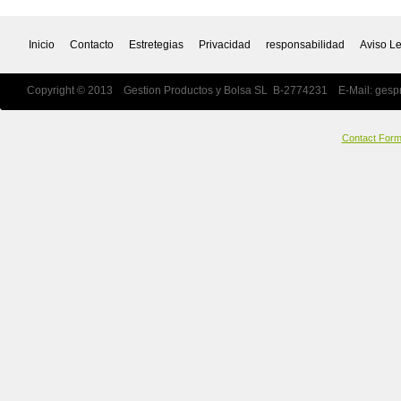
Inicio
Contacto
Estretegias
Privacidad
responsabilidad
Aviso L
Copyright © 2013 Gestion Productos y Bolsa SL B-2774231 E-Mail:
gesp
Contact For