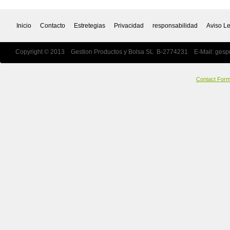
Inicio
Contacto
Estretegias
Privacidad
responsabilidad
Aviso L
Copyright © 2013 Gestion Productos y Bolsa SL B-2774231 E-Mail:
gesp
Contact For