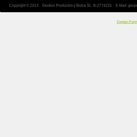
Copyright © 2013 Gestion Productos y Bolsa SL B-2774231 E-Mail:
gesp
Contact For