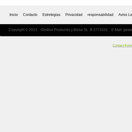
Inicio
Contacto
Estretegias
Privacidad
responsabilidad
Aviso L
Copyright © 2013 Gestion Productos y Bolsa SL B-2774231 E-Mail:
gesp
Contact For