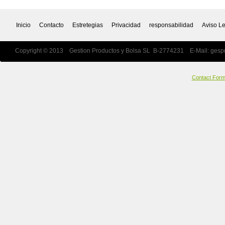
Inicio
Contacto
Estretegias
Privacidad
responsabilidad
Aviso L
Copyright © 2013 Gestion Productos y Bolsa SL B-2774231 E-Mail:
gesp
Contact For