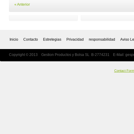
« Anterior
Inicio
Contacto
Estretegias
Privacidad
responsabilidad
Aviso L
Copyright © 2013 Gestion Productos y Bolsa SL B-2774231 E-Mail:
gesp
Contact For