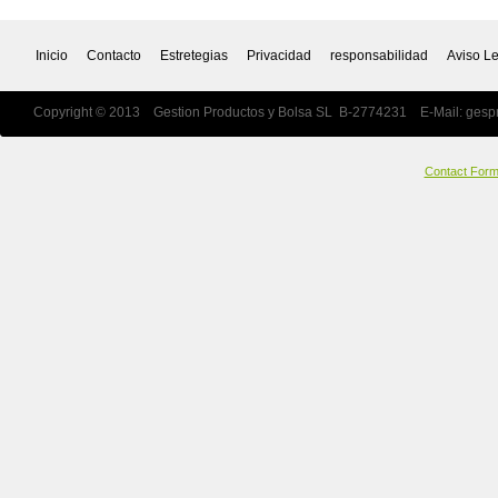
Inicio
Contacto
Estretegias
Privacidad
responsabilidad
Aviso L
Copyright © 2013 Gestion Productos y Bolsa SL B-2774231 E-Mail:
gesp
Contact For