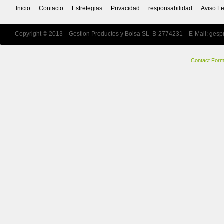
Inicio
Contacto
Estretegias
Privacidad
responsabilidad
Aviso L
Copyright © 2013 Gestion Productos y Bolsa SL B-2774231 E-Mail:
gesp
Contact For