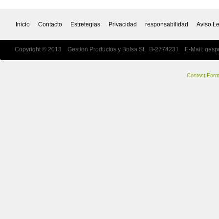
Inicio
Contacto
Estretegias
Privacidad
responsabilidad
Aviso L
Copyright © 2013 Gestion Productos y Bolsa SL B-2774231 E-Mail:
gesp
Contact For