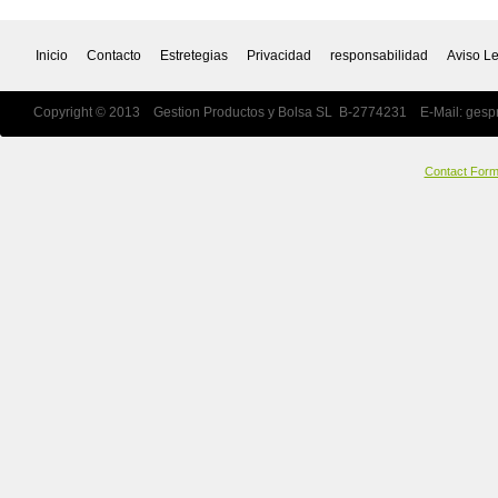
Inicio
Contacto
Estretegias
Privacidad
responsabilidad
Aviso L
Copyright © 2013 Gestion Productos y Bolsa SL B-2774231 E-Mail:
gesp
Contact For