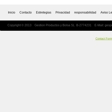
Inicio
Contacto
Estretegias
Privacidad
responsabilidad
Aviso L
Copyright © 2013 Gestion Productos y Bolsa SL B-2774231 E-Mail:
gesp
Contact For