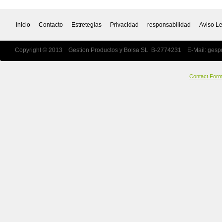
Inicio
Contacto
Estretegias
Privacidad
responsabilidad
Aviso L
Copyright © 2013 Gestion Productos y Bolsa SL B-2774231 E-Mail:
gesp
Contact For