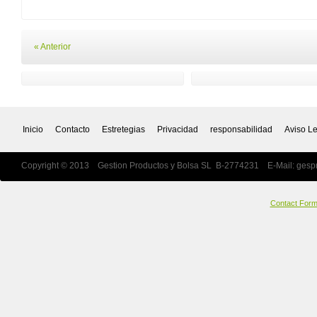
« Anterior
Inicio
Contacto
Estretegias
Privacidad
responsabilidad
Aviso L
Copyright © 2013 Gestion Productos y Bolsa SL B-2774231 E-Mail:
gesp
Contact For