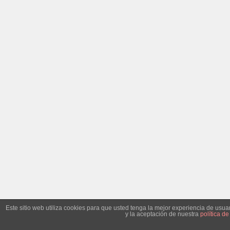
Este sitio web utiliza cookies para que usted tenga la mejor experiencia de us
y la aceptación de nuestra
política de