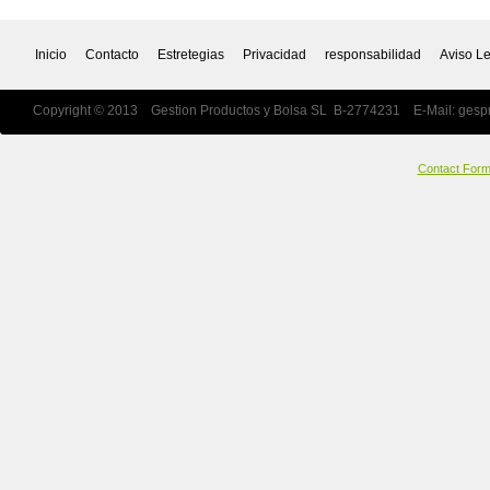
Inicio
Contacto
Estretegias
Privacidad
responsabilidad
Aviso L
Copyright © 2013 Gestion Productos y Bolsa SL B-2774231 E-Mail:
gesp
Contact For