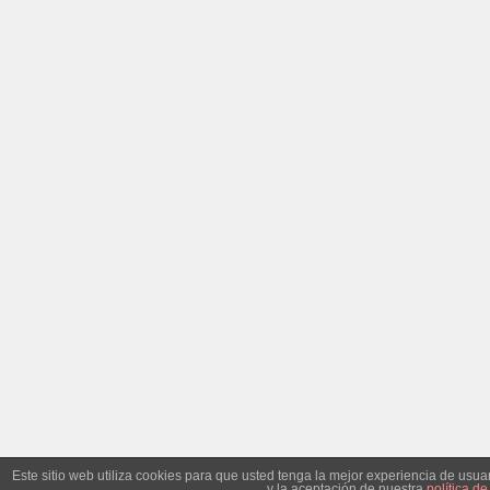
Este sitio web utiliza cookies para que usted tenga la mejor experiencia de us
y la aceptación de nuestra
política de