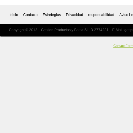
Inicio
Contacto
Estretegias
Privacidad
responsabilidad
Aviso L
Copyright © 2013 Gestion Productos y Bolsa SL B-2774231 E-Mail:
gesp
Contact For