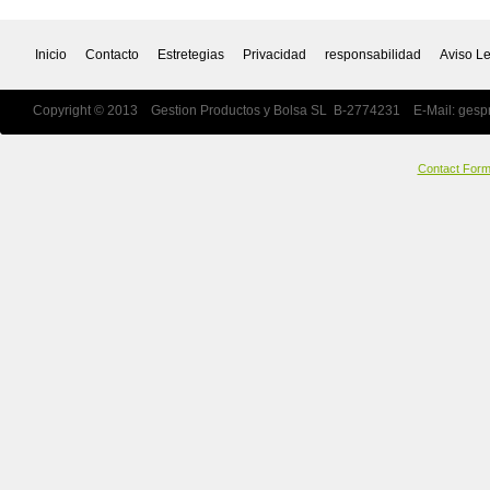
Inicio
Contacto
Estretegias
Privacidad
responsabilidad
Aviso L
Copyright © 2013 Gestion Productos y Bolsa SL B-2774231 E-Mail:
gesp
Contact For