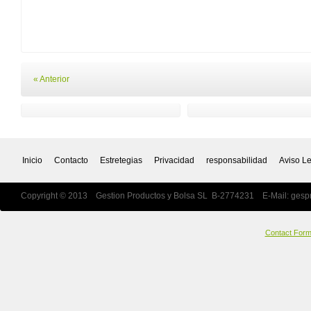
« Anterior
Inicio
Contacto
Estretegias
Privacidad
responsabilidad
Aviso L
Copyright © 2013 Gestion Productos y Bolsa SL B-2774231 E-Mail:
gesp
Contact For