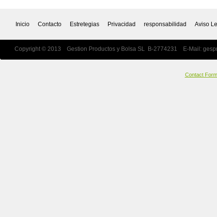
Inicio
Contacto
Estretegias
Privacidad
responsabilidad
Aviso L
Copyright © 2013 Gestion Productos y Bolsa SL B-2774231 E-Mail:
gesp
Contact For