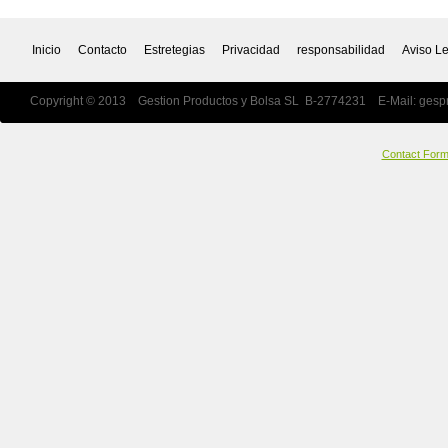
Inicio
Contacto
Estretegias
Privacidad
responsabilidad
Aviso L
Copyright © 2013 Gestion Productos y Bolsa SL B-2774231 E-Mail:
gesp
Contact For