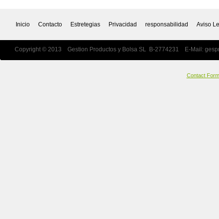
Inicio
Contacto
Estretegias
Privacidad
responsabilidad
Aviso L
Copyright © 2013 Gestion Productos y Bolsa SL B-2774231 E-Mail:
gesp
Contact For